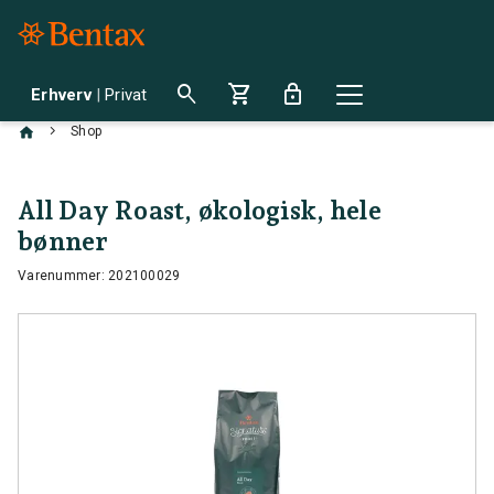
search
shopping_cart
lock
Erhverv
|
Privat
chevron_right
Shop
All Day Roast, økologisk, hele
bønner
Varenummer: 202100029