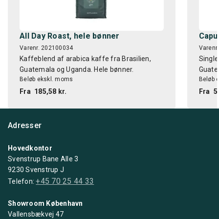
All Day Roast, hele bønner
Capul
Varenr. 202100034
Varenr
Kaffeblend af arabica kaffe fra Brasilien,
Single
Guatemala og Uganda. Hele bønner.
Guate
Beløb ekskl. moms
Beløb 
Fra
185,58 kr.
Fra
5
Adresser
Hovedkontor
Svenstrup Bane Alle 3
9230 Svenstrup J
+45 70 25 44 33
Telefon:
Showroom København
Vallensbækvej 47