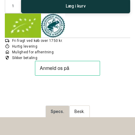
Antal
Læg i kurv
local_shipping
Fri fragt ved køb over 1750 kr.
timer
Hurtig levering
home
Mulighed for afhentning
security
Sikker betaling
Specs.
Besk.