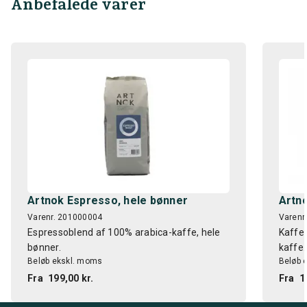
Anbefalede varer
Artnok Espresso, hele bønner
Artno
Varenr. 201000004
Varenr
Espressoblend af 100% arabica-kaffe, hele
Kaffeb
bønner.
kaffe.
Beløb ekskl. moms
Beløb 
Fra
199,00 kr.
Fra
1