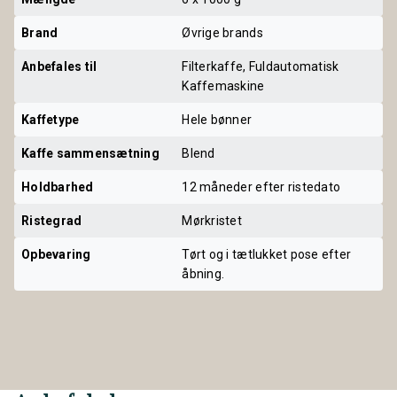
Brand
Øvrige brands
Anbefales til
Filterkaffe, Fuldautomatisk
Kaffemaskine
Kaffetype
Hele bønner
Kaffe sammensætning
Blend
Holdbarhed
12 måneder efter ristedato
Ristegrad
Mørkristet
Opbevaring
Tørt og i tætlukket pose efter
åbning.