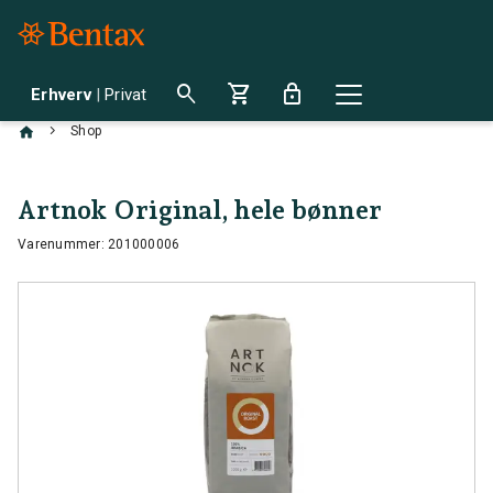
search
shopping_cart
lock
Erhverv
|
Privat
chevron_right
Shop
Artnok Original, hele bønner
Varenummer: 201000006