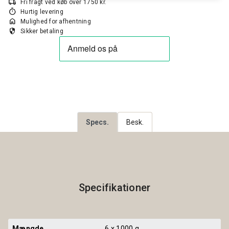
local_shipping
Fri fragt ved køb over 1750 kr.
timer
Hurtig levering
home
Mulighed for afhentning
security
Sikker betaling
Specs.
Besk.
Specifikationer
Mængde
6 x 1000 g