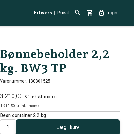
search
shopping_cart
lock
Erhverv
|
Privat
Login
Bønnebeholder 2,2
kg. BW3 TP
Varenummer: 130301525
3.210,00 kr.
ekskl. moms
4.012,50 kr.
inkl. moms
Bean container 2.2 kg
Antal
Læg i kurv