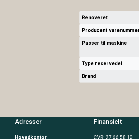
Renoveret
Producent varenumme
Passer til maskine
Type reservedel
Brand
Adresser
Finansielt
Hovedkontor
CVR: 27 66 58 10