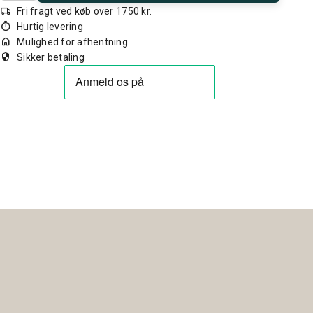
local_shipping
Fri fragt ved køb over 1750 kr.
timer
Hurtig levering
home
Mulighed for afhentning
security
Sikker betaling