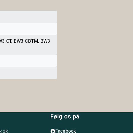
W3 CT, BW3 CBTM, BW3
Følg os på
Facebook
x.dk