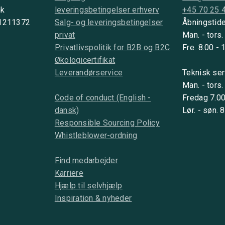
nk
leveringsbetingelser erhverv
+45 70 25 
 1211372
Salg- og leveringsbetingelser
Åbningstide
privat
Man. - tors.
Privatlivspolitik for B2B og B2C
Fre. 8.00 - 
Økologicertifikat
Leverandørservice
Teknisk ser
Man. - tors.
Code of conduct (English -
Fredag 7.00
dansk)
Lør. - søn. 
Responsible Sourcing Policy
Whistleblower-ordning
Find medarbejder
Karriere
Hjælp til selvhjælp
Inspiration & nyheder