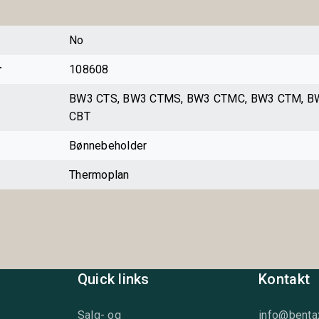
No
r
108608
BW3 CTS, BW3 CTMS, BW3 CTMC, BW3 CTM, B
CBT
Bønnebeholder
Thermoplan
Quick links
Kontakt
Salg- og
info@benta