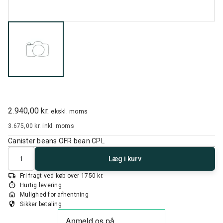
2.940,00 kr.
ekskl. moms
3.675,00 kr.
inkl. moms
Canister beans OFR bean CPL
Antal
Læg i kurv
local_shipping
Fri fragt ved køb over 1750 kr.
timer
Hurtig levering
home
Mulighed for afhentning
security
Sikker betaling