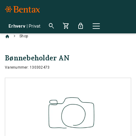
search
shopping_cart
lock
Erhverv
|
Privat
chevron_right
Shop
Bønnebeholder AN
Varenummer: 130302473