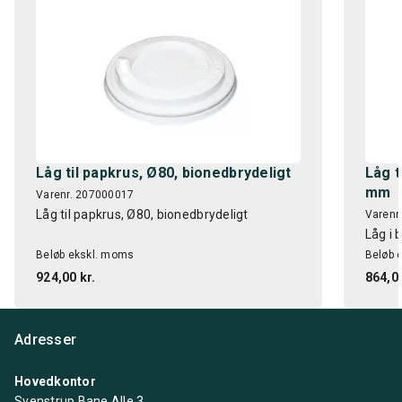
Låg til papkrus, Ø80, bionedbrydeligt
Låg t
mm
Varenr. 207000017
Låg til papkrus, Ø80, bionedbrydeligt
Varenr
Låg i 
Beløb ekskl. moms
Beløb 
924,00 kr.
864,00
Adresser
Hovedkontor
Svenstrup Bane Alle 3