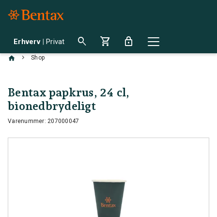
search
shopping_cart
lock
Erhverv
|
Privat
chevron_right
Shop
Bentax papkrus, 24 cl,
bionedbrydeligt
Varenummer: 207000047