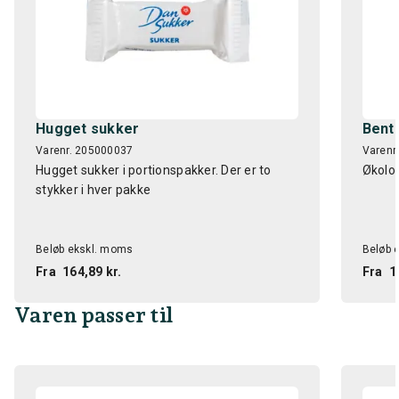
Hugget sukker
Bent
Varenr. 205000037
Varenr
Hugget sukker i portionspakker. Der er to
Økolog
stykker i hver pakke
Beløb ekskl. moms
Beløb 
Fra
164,89 kr.
Fra
1
Varen passer til