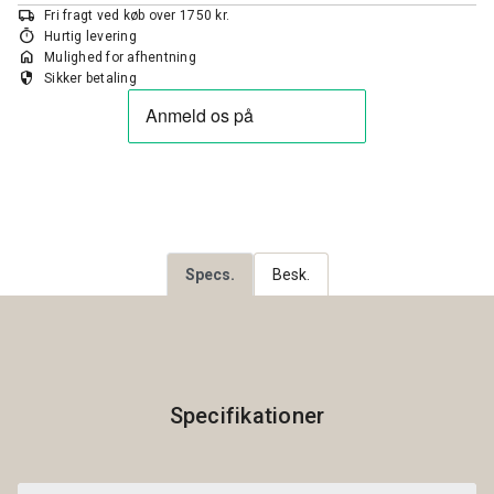
local_shipping
Fri fragt ved køb over 1750 kr.
timer
Hurtig levering
home
Mulighed for afhentning
security
Sikker betaling
Specs.
Besk.
Specifikationer