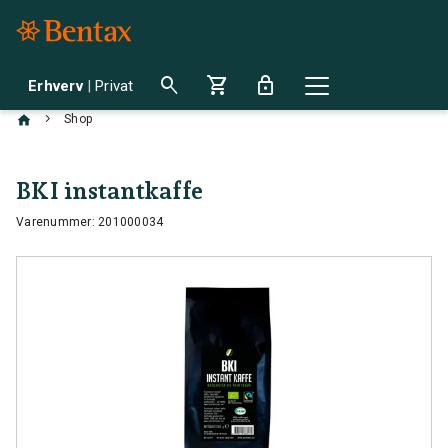
search
shopping_cart
lock
Erhverv
|
Privat
chevron_right
Shop
BKI instantkaffe
Varenummer: 201000034