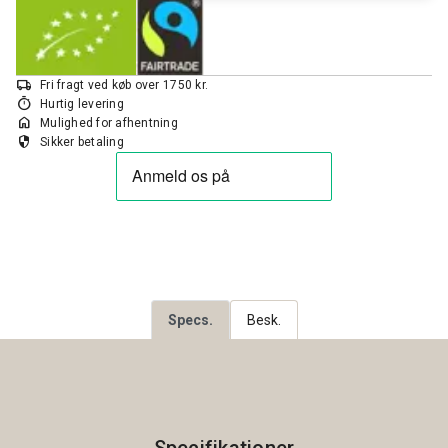
local_shipping
Fri fragt ved køb over 1750 kr.
timer
Hurtig levering
home
Mulighed for afhentning
security
Sikker betaling
Specs.
Besk.
Specifikationer