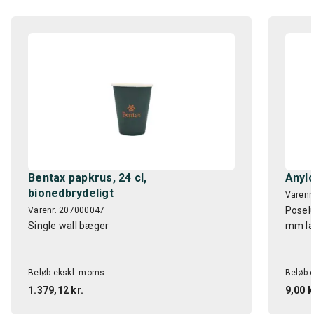
Bentax papkrus, 24 cl,
Anyl
bionedbrydeligt
Varenr
Poselu
Varenr. 207000047
Single wall bæger
mm la
Beløb ekskl. moms
Beløb 
1.379,12 kr.
9,00 k