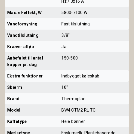
Hz / 3x16 A
Max. el-effekt, W
5800-7100 W
Vandforsyning
Fast tilslutning
Vandtilslutning
3/8"
Kræver afløb
Ja
Anbefalet til antal 
150-500
kopper pr. dag
Ekstra funktioner
Indbygget køleskab
Skærm
10"
Brand
Thermoplan
Model
BW4 CTM2 RL TC
Kaffetype
Hele bønner
Mælketype
Frisk mælk, Plantebaserede