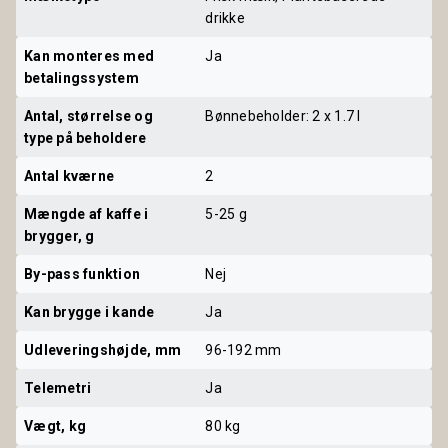
drikke
Kan monteres med 
Ja
betalingssystem
Antal, størrelse og 
Bønnebeholder: 2 x 1.7 l
type på beholdere
Antal kværne
2
Mængde af kaffe i 
5-25 g
brygger, g
By-pass funktion
Nej
Kan brygge i kande
Ja
Udleveringshøjde, mm
96-192 mm
Telemetri
Ja
Vægt, kg
80 kg