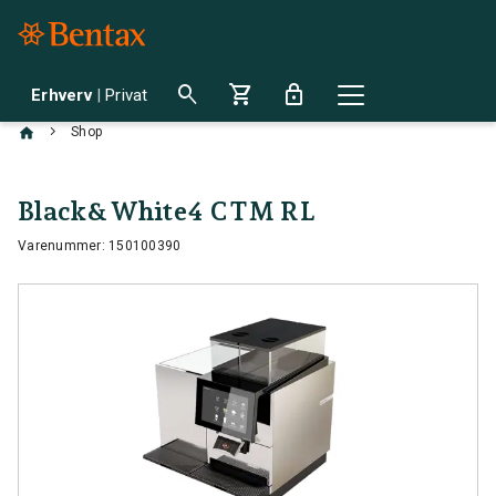
search
shopping_cart
lock
Erhverv
|
Privat
chevron_right
Shop
Black&White4 CTM RL
Varenummer: 150100390