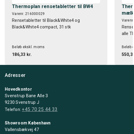
Thermoplan rensetabletter til BW4
Therm
mælk
Varenr. 216000029
Rensetabletter til Black&White4 og
Varenr
Black&White4 compact, 31 stk
Renset
alle 
Beløb ekskl. moms
Beløb 
186,33 kr.
550,32
Adresser
Hovedkontor
Svenstrup Bane Alle 3
9230 Svenstrup J
+45 70 25 44 33
Telefon:
Showroom København
Vallensbækvej 47