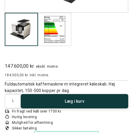
147.600,00 kr.
ekskl. moms
184.500,00 kr.
inkl. moms
Fuldautomatisk kaffemaskine m integreret køleskab. Høj
kapacitet, 150-500 kopper pr dag.
Antal
Læg i kurv
local_shipping
Fri fragt ved køb over 1750 kr.
timer
Hurtig levering
home
Mulighed for afhentning
security
Sikker betaling