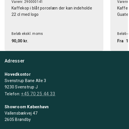
Varenr. 290000141
Varenr
Kaffekop i blåt porcelæn der kan indeholde
Kaffeb
22 cl med logo
Guate
Beløb ekskl. moms
Beløb 
90,00 kr.
Fra
1
Adresser
Hovedkontor
Svenstrup Bane Alle 3
9230 Svenstrup J
+45 70 25 44 33
Telefon:
Showroom København
Vallensbækvej 47
2605 Brøndby