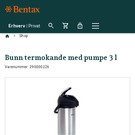
search
shopping_cart
lock
Erhverv
|
Privat
chevron_right
Shop
Bunn termokande med pumpe 3 l
Varenummer: 290000226