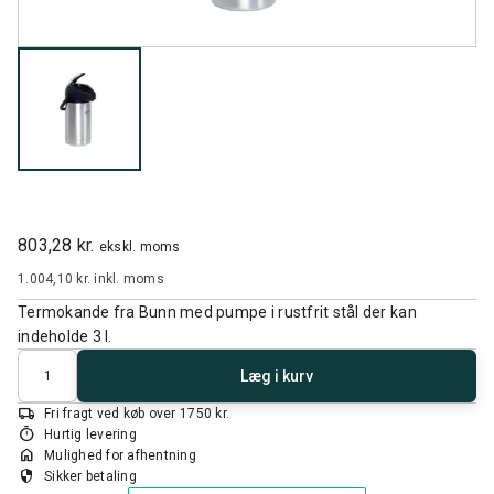
803,28 kr.
ekskl. moms
1.004,10 kr.
inkl. moms
Termokande fra Bunn med pumpe i rustfrit stål der kan
indeholde 3 l.
Antal
Læg i kurv
local_shipping
Fri fragt ved køb over 1750 kr.
timer
Hurtig levering
home
Mulighed for afhentning
security
Sikker betaling