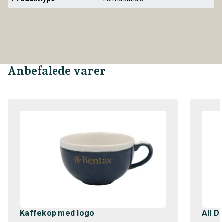
Anbefalede varer
Kaffekop med logo
All D