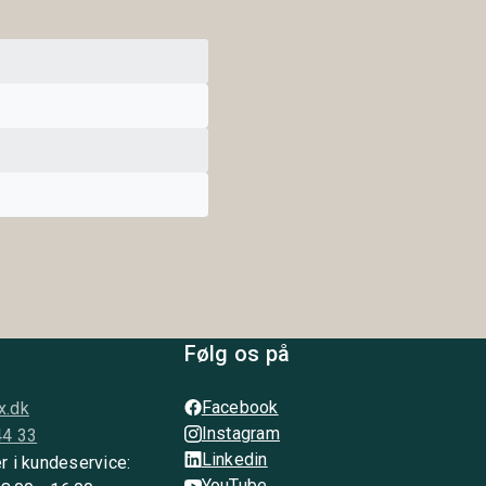
Følg os på
Facebook
x.dk
Instagram
44 33
Linkedin
r i kundeservice:
YouTube