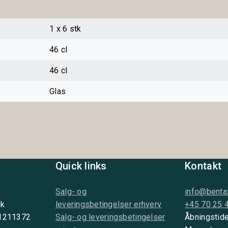
1 x 6 stk
46 cl
46 cl
Glas
Quick links
Kontakt
Salg- og
info@benta
nk
leveringsbetingelser erhverv
+45 70 25 
 1211372
Salg- og leveringsbetingelser
Åbningstide