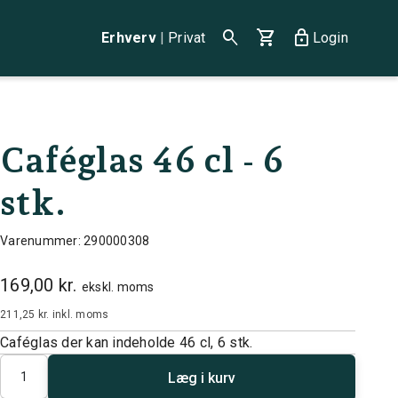
search
shopping_cart
lock
Erhverv
|
Privat
Login
Caféglas 46 cl - 6
stk.
Varenummer: 290000308
169,00 kr.
ekskl. moms
211,25 kr.
inkl. moms
Caféglas der kan indeholde 46 cl, 6 stk.
Antal
Læg i kurv