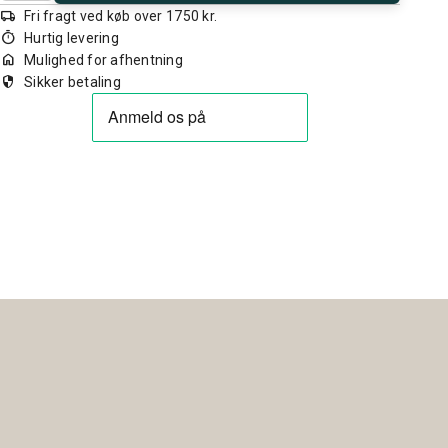
local_shipping
Fri fragt ved køb over 1750 kr.
timer
Hurtig levering
home
Mulighed for afhentning
security
Sikker betaling