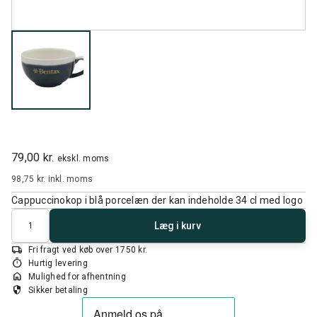
79,00 kr.
ekskl. moms
98,75 kr.
inkl. moms
Cappuccinokop i blå porcelæn der kan indeholde 34 cl med logo
Antal
Læg i kurv
local_shipping
Fri fragt ved køb over 1750 kr.
timer
Hurtig levering
home
Mulighed for afhentning
security
Sikker betaling