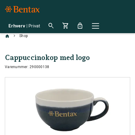
search
shopping_cart
lock
Erhverv
|
Privat
chevron_right
Shop
Cappuccinokop med logo
Varenummer: 290000138