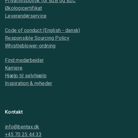
Privatlivspolitik for B2B og B2C
Økologicertifikat
Leverandørservice
Code of conduct (English - dansk)
Responsible Sourcing Policy
Whistleblower-ordning
Find medarbejder
Karriere
Hjælp til selvhjælp
Inspiration & nyheder
Kontakt
info@bentax.dk
+45 70 25 44 33