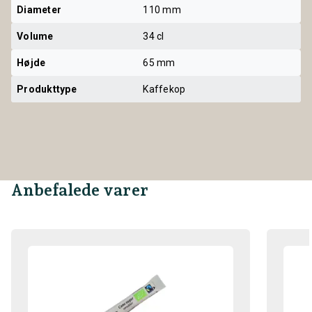
Diameter
110 mm
Volume
34 cl
Højde
65 mm
Produkttype
Kaffekop
Anbefalede varer