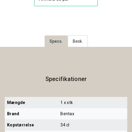
Specs.
Besk.
Specifikationer
Mængde
1 x stk
Brand
Bentax
Kopstørrelse
34 cl