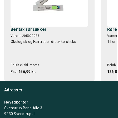
Bentax rørsukker
Rørep
Varenr. 205000038
Varenr
Økologisk og Fairtrade rørsukkersticks
Til om
Beløb ekskl. moms
Beløb 
Fra
156,99 kr.
126,00
Adresser
Hovedkontor
Svenstrup Bane Alle 3
9230 Svenstrup J