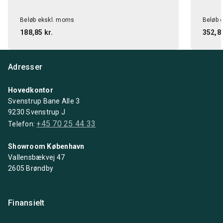
Beløb ekskl. moms
Beløb 
188,85 kr.
352,85
Adresser
Hovedkontor
Svenstrup Bane Alle 3
9230 Svenstrup J
+45 70 25 44 33
Telefon:
Showroom København
Vallensbækvej 47
2605 Brøndby
Finansielt