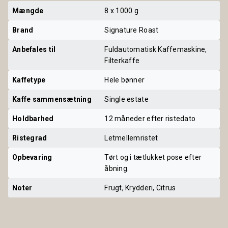
Mængde
8 x 1000 g
Brand
Signature Roast
Anbefales til
Fuldautomatisk Kaffemaskine,
Filterkaffe
Kaffetype
Hele bønner
Kaffe sammensætning
Single estate
Holdbarhed
12 måneder efter ristedato
Ristegrad
Letmellemristet
Opbevaring
Tørt og i tætlukket pose efter
åbning.
Noter
Frugt, Krydderi, Citrus