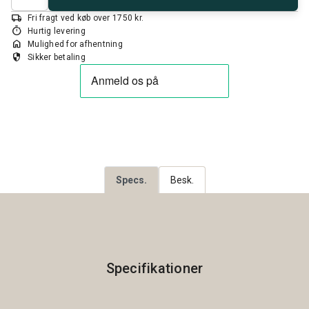
local_shipping
Fri fragt ved køb over 1750 kr.
timer
Hurtig levering
home
Mulighed for afhentning
security
Sikker betaling
Specs.
Besk.
Specifikationer