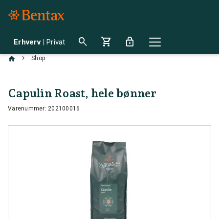
search
shopping_cart
lock
Erhverv
|
Privat
chevron_right
Shop
Capulin Roast, hele bønner
Varenummer: 202100016