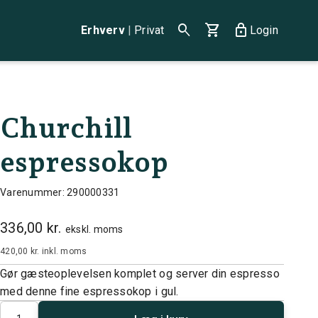
search
shopping_cart
lock
Erhverv
|
Privat
Login
Churchill
espressokop
Varenummer: 290000331
336,00 kr.
ekskl. moms
420,00 kr.
inkl. moms
Gør gæsteoplevelsen komplet og server din espresso
med denne fine espressokop i gul.
Antal