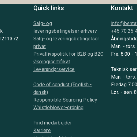
Quick links
Kontakt
Salg- og
info@benta
nk
leveringsbetingelser erhverv
+45 70 25 
 1211372
Salg- og leveringsbetingelser
Åbningstide
privat
Man. - tors.
Privatlivspolitik for B2B og B2C
Fre. 8.00 - 
Økologicertifikat
Leverandørservice
Teknisk ser
Man. - tors.
Code of conduct (English -
Fredag 7.00
dansk)
Lør. - søn. 
Responsible Sourcing Policy
Whistleblower-ordning
Find medarbejder
Karriere