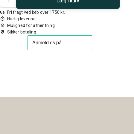
Læg i kurv
local_shipping
Fri fragt ved køb over 1750 kr.
timer
Hurtig levering
home
Mulighed for afhentning
security
Sikker betaling