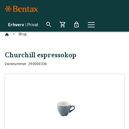
search
shopping_cart
lock
Erhverv
|
Privat
chevron_right
Shop
Churchill espressokop
Varenummer: 290000336