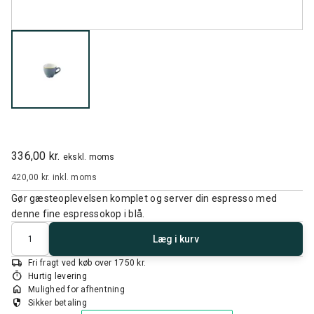
336,00 kr.
ekskl. moms
420,00 kr.
inkl. moms
Gør gæsteoplevelsen komplet og server din espresso med
denne fine espressokop i blå.
Antal
Læg i kurv
local_shipping
Fri fragt ved køb over 1750 kr.
timer
Hurtig levering
home
Mulighed for afhentning
security
Sikker betaling