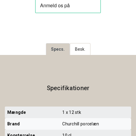
Specs.
Besk.
Specifikationer
Mængde
1 x 12 stk
Brand
Churchill porcelæn
Kopstørrelse
10 cl