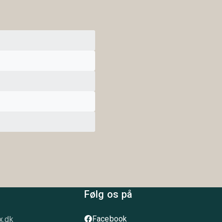
Følg os på
Facebook
x.dk