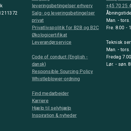
nk
leveringsbetingelser erhverv
+45 70 25 
 1211372
Salg- og leveringsbetingelser
Åbningstide
privat
Man. - tors.
Privatlivspolitik for B2B og B2C
Fre. 8.00 - 
Økologicertifikat
Leverandørservice
Teknisk ser
Man. - tors.
Code of conduct (English -
Fredag 7.00
dansk)
Lør. - søn. 
Responsible Sourcing Policy
Whistleblower-ordning
Find medarbejder
Karriere
Hjælp til selvhjælp
Inspiration & nyheder