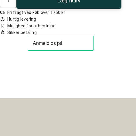
Læg i kurv
local_shipping
Fri fragt ved køb over 1750 kr.
timer
Hurtig levering
home
Mulighed for afhentning
security
Sikker betaling