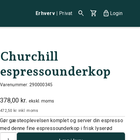
search
shopping_cart
lock
Erhverv
|
Privat
Login
Churchill
espressounderkop
Varenummer: 290000345
378,00 kr.
ekskl. moms
472,50 kr.
inkl. moms
Gør gæsteoplevelsen komplet og server din espresso
med denne fine espressounderkop i frisk lyserød
Antal