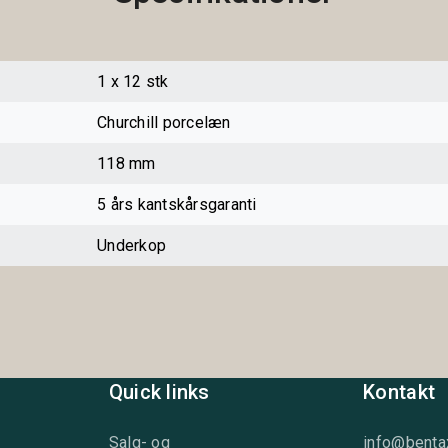
1 x 12 stk
Churchill porcelæn
118 mm
5 års kantskårsgaranti
Underkop
Quick links
Kontakt
Salg- og
info@benta