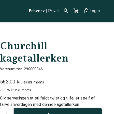
search
shopping_cart
lock
Erhverv
|
Privat
Login
Churchill
kagetallerken
Varenummer: 290000346
563,00 kr.
ekskl. moms
703,75 kr.
inkl. moms
Giv serveringen et stilfuldt twist og tilføj et strejf af
farve i hverdagen med denne kagetallerken.
Antal