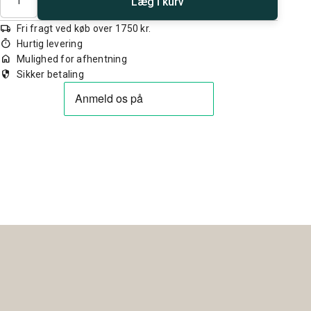
Læg i kurv
local_shipping
Fri fragt ved køb over 1750 kr.
timer
Hurtig levering
home
Mulighed for afhentning
security
Sikker betaling