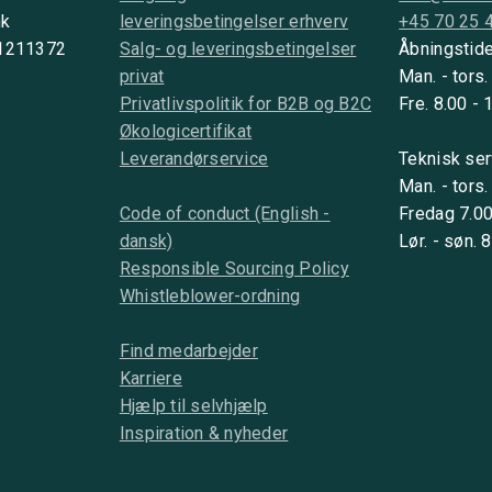
nk
leveringsbetingelser erhverv
+45 70 25 
 1211372
Salg- og leveringsbetingelser
Åbningstide
privat
Man. - tors.
Privatlivspolitik for B2B og B2C
Fre. 8.00 - 
Økologicertifikat
Leverandørservice
Teknisk ser
Man. - tors.
Code of conduct (English -
Fredag 7.00
dansk)
Lør. - søn. 
Responsible Sourcing Policy
Whistleblower-ordning
Find medarbejder
Karriere
Hjælp til selvhjælp
Inspiration & nyheder