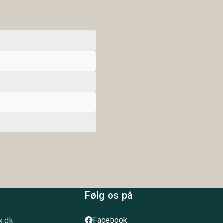
Følg os på
Facebook
x.dk