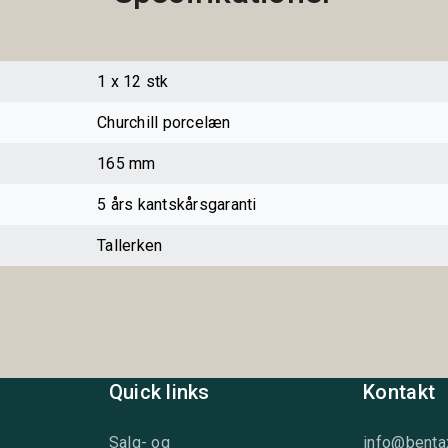
1 x 12 stk
Churchill porcelæn
165 mm
5 års kantskårsgaranti
Tallerken
Quick links
Kontakt
Salg- og
info@benta