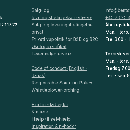
Salg- og
info@benta
nk
leveringsbetingelser erhverv
+45 70 25 
 1211372
Salg- og leveringsbetingelser
Åbningstide
privat
Man. - tors.
Privatlivspolitik for B2B og B2C
Fre. 8.00 - 
Økologicertifikat
Leverandørservice
Teknisk ser
Man. - tors.
Code of conduct (English -
Fredag 7.00
dansk)
Lør. - søn. 
Responsible Sourcing Policy
Whistleblower-ordning
Find medarbejder
Karriere
Hjælp til selvhjælp
Inspiration & nyheder