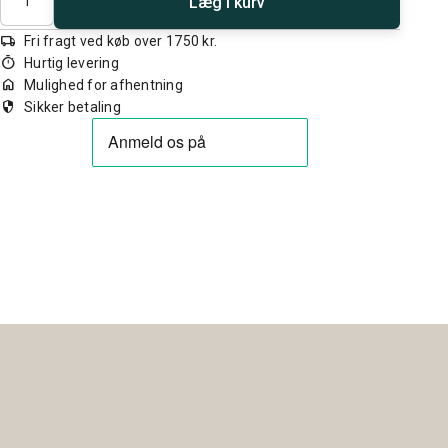
Læg i kurv
local_shipping
Fri fragt ved køb over 1750 kr.
timer
Hurtig levering
home
Mulighed for afhentning
security
Sikker betaling