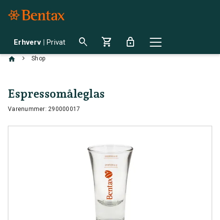
search
shopping_cart
lock
Erhverv
|
Privat
chevron_right
Shop
Espressomåleglas
Varenummer: 290000017