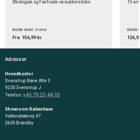
Økologisk og Fairtrade rørsukkersticks
Til om
Beløb ekskl. moms
Beløb 
Fra
156,99 kr.
126,00
Adresser
Hovedkontor
Svenstrup Bane Alle 3
9230 Svenstrup J
+45 70 25 44 33
Telefon:
Showroom København
Vallensbækvej 47
2605 Brøndby