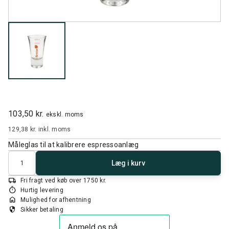
103,50 kr.
ekskl. moms
129,38 kr.
inkl. moms
Måleglas til at kalibrere espressoanlæg
Antal
Læg i kurv
local_shipping
Fri fragt ved køb over 1750 kr.
timer
Hurtig levering
home
Mulighed for afhentning
security
Sikker betaling