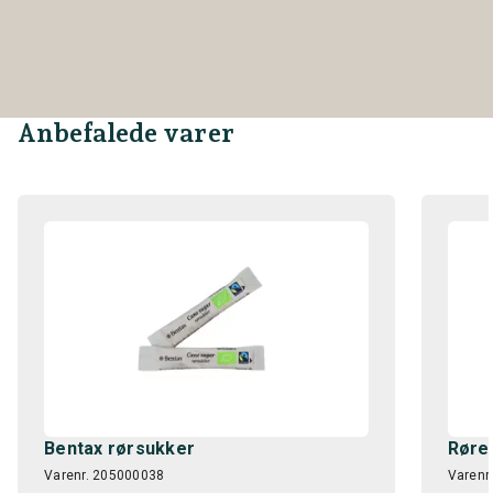
Anbefalede varer
Bentax rørsukker
Rørep
Varenr. 205000038
Varenr