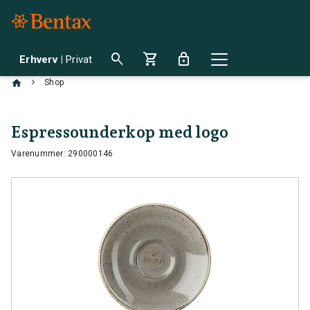
search
shopping_cart
lock
Erhverv
|
Privat
chevron_right
Shop
Espressounderkop med logo
Varenummer: 290000146