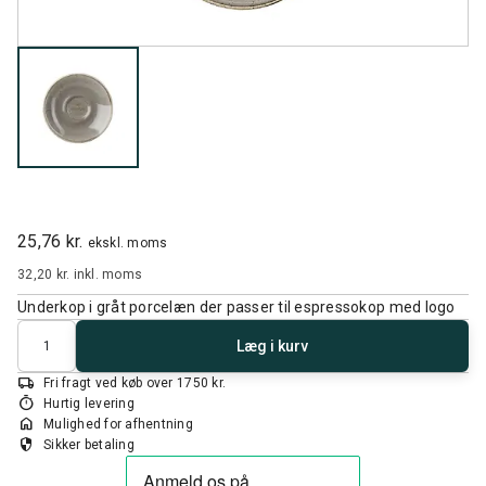
25,76 kr.
ekskl. moms
32,20 kr.
inkl. moms
Underkop i gråt porcelæn der passer til espressokop med logo
Antal
Læg i kurv
local_shipping
Fri fragt ved køb over 1750 kr.
timer
Hurtig levering
home
Mulighed for afhentning
security
Sikker betaling