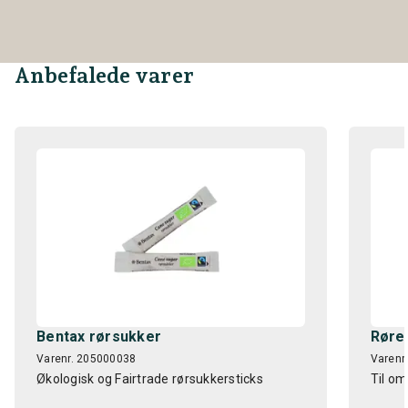
Anbefalede varer
Bentax rørsukker
Rørep
Varenr. 205000038
Varenr
Økologisk og Fairtrade rørsukkersticks
Til om