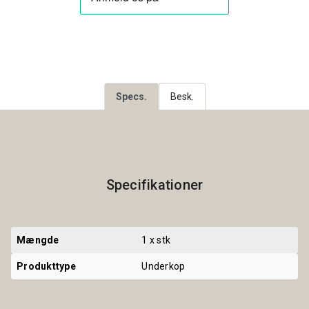
Specs.
Besk.
Specifikationer
Mængde
1 x stk
Produkttype
Underkop