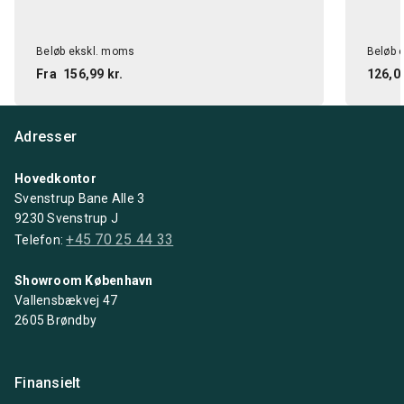
Beløb ekskl. moms
Beløb 
Fra
156,99 kr.
126,00
Adresser
Hovedkontor
Svenstrup Bane Alle 3
9230 Svenstrup J
+45 70 25 44 33
Telefon:
Showroom København
Vallensbækvej 47
2605 Brøndby
Finansielt