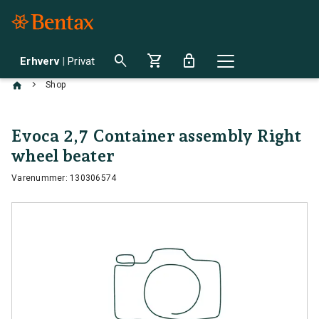
search
shopping_cart
lock
Erhverv
|
Privat
chevron_right
Shop
Evoca 2,7 Container assembly Right
wheel beater
Varenummer: 130306574