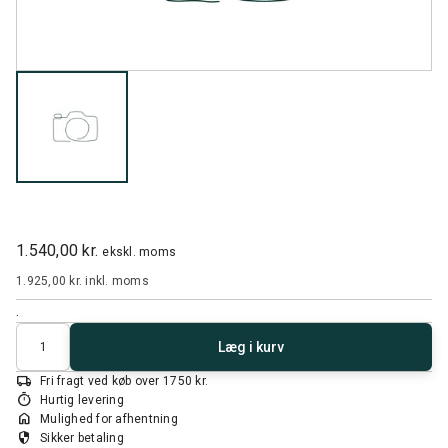
1.540,00 kr.
ekskl. moms
1.925,00 kr.
inkl. moms
.
Antal
Læg i kurv
local_shipping
Fri fragt ved køb over 1750 kr.
timer
Hurtig levering
home
Mulighed for afhentning
security
Sikker betaling