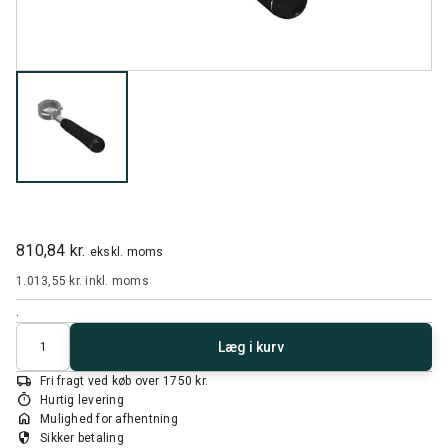
810,84 kr.
ekskl. moms
1.013,55 kr.
inkl. moms
.
Antal
Læg i kurv
local_shipping
Fri fragt ved køb over 1750 kr.
timer
Hurtig levering
home
Mulighed for afhentning
security
Sikker betaling