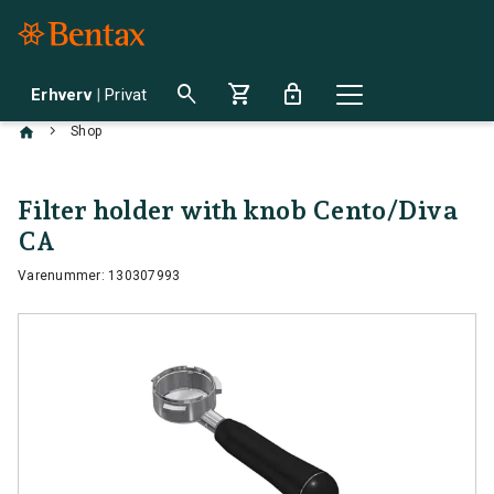
search
shopping_cart
lock
Erhverv
|
Privat
chevron_right
Shop
Filter holder with knob Cento/Diva
CA
Varenummer: 130307993