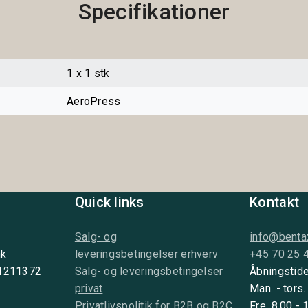
Specifikationer
1 x 1 stk
AeroPress
Quick links
Kontakt
Salg- og
info@benta
nk
leveringsbetingelser erhverv
+45 70 25 
 1211372
Salg- og leveringsbetingelser
Åbningstide
privat
Man. - tors.
Privatlivspolitik for B2B og B2C
Fre. 8.00 - 