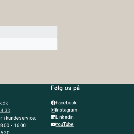
Følg os på
Facebook
x.dk
Instagram
44 33
Linkedin
r i kundeservice:
YouTube
 8.00 - 16.00
15:30