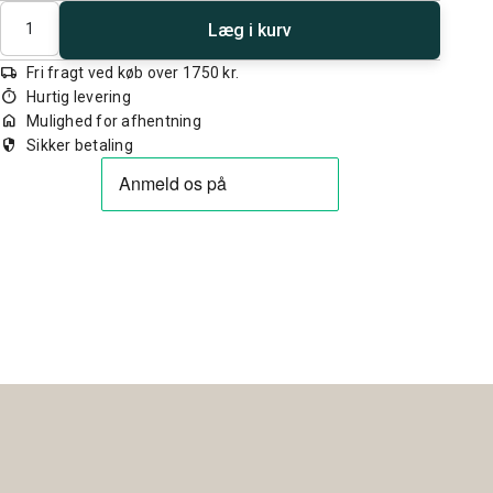
Antal
Læg i kurv
local_shipping
Fri fragt ved køb over 1750 kr.
timer
Hurtig levering
home
Mulighed for afhentning
security
Sikker betaling