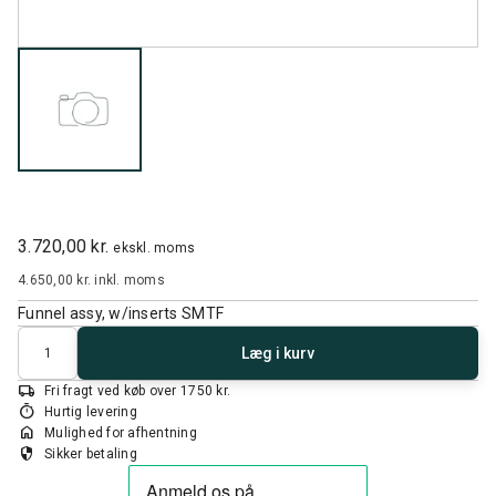
3.720,00 kr.
ekskl. moms
4.650,00 kr.
inkl. moms
Funnel assy, w/inserts SMTF
Antal
Læg i kurv
local_shipping
Fri fragt ved køb over 1750 kr.
timer
Hurtig levering
home
Mulighed for afhentning
security
Sikker betaling