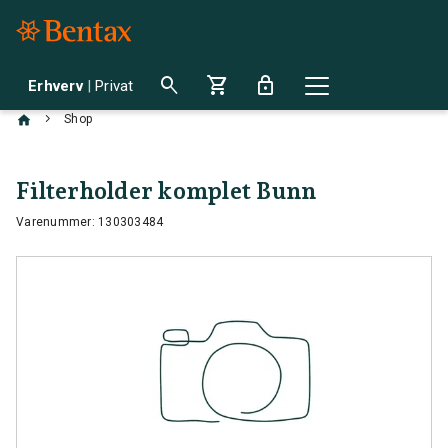
search
shopping_cart
lock
Erhverv
|
Privat
chevron_right
Shop
Filterholder komplet Bunn
Varenummer: 130303484