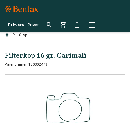
search
shopping_cart
lock
Erhverv
|
Privat
chevron_right
Shop
Filterkop 16 gr. Carimali
Varenummer: 130302478