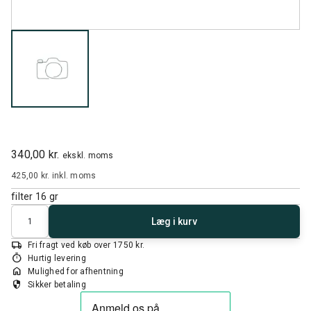
340,00 kr.
ekskl. moms
425,00 kr.
inkl. moms
filter 16 gr
Antal
Læg i kurv
local_shipping
Fri fragt ved køb over 1750 kr.
timer
Hurtig levering
home
Mulighed for afhentning
security
Sikker betaling