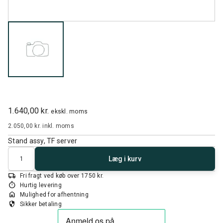
1.640,00 kr.
ekskl. moms
2.050,00 kr.
inkl. moms
Stand assy, TF server
Antal
Læg i kurv
local_shipping
Fri fragt ved køb over 1750 kr.
timer
Hurtig levering
home
Mulighed for afhentning
security
Sikker betaling