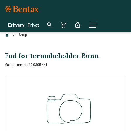
search
shopping_cart
lock
Erhverv
|
Privat
chevron_right
Shop
Fod for termobeholder Bunn
Varenummer: 130305441