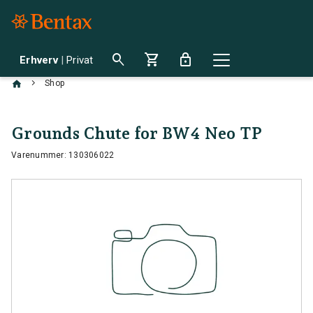
search
shopping_cart
lock
Erhverv
|
Privat
chevron_right
Shop
Grounds Chute for BW4 Neo TP
Varenummer: 130306022