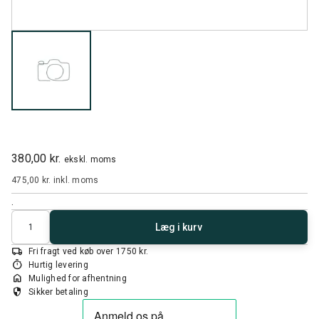
380,00 kr.
ekskl. moms
475,00 kr.
inkl. moms
.
Antal
Læg i kurv
local_shipping
Fri fragt ved køb over 1750 kr.
timer
Hurtig levering
home
Mulighed for afhentning
security
Sikker betaling