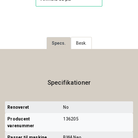
Specs.
Besk.
Specifikationer
Renoveret
No
Producent 
136205
varenummer
Passer til maskine
BW4 Neo