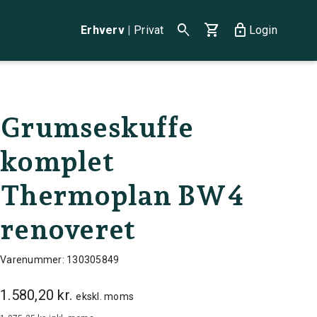
search
shopping_cart
lock
Erhverv
|
Privat
Login
Grumseskuffe
komplet
Thermoplan BW4
renoveret
Varenummer: 130305849
1.580,20 kr.
ekskl. moms