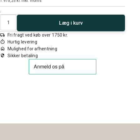
1.975,25 kr.
inkl. moms
.
Antal
Læg i kurv
local_shipping
Fri fragt ved køb over 1750 kr.
timer
Hurtig levering
home
Mulighed for afhentning
security
Sikker betaling