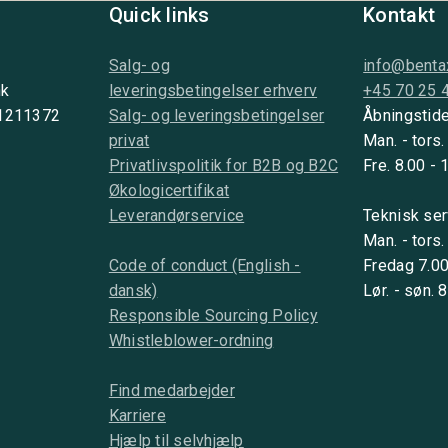
Quick links
Kontakt
Salg- og
info@benta
nk
leveringsbetingelser erhverv
+45 70 25 
 1211372
Salg- og leveringsbetingelser
Åbningstide
privat
Man. - tors.
Privatlivspolitik for B2B og B2C
Fre. 8.00 - 
Økologicertifikat
Leverandørservice
Teknisk ser
Man. - tors.
Code of conduct (English -
Fredag 7.00
dansk)
Lør. - søn. 
Responsible Sourcing Policy
Whistleblower-ordning
Find medarbejder
Karriere
Hjælp til selvhjælp