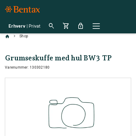
search
shopping_cart
lock
Erhverv
|
Privat
chevron_right
Shop
Grumseskuffe med hul BW3 TP
Varenummer: 130302180