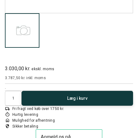
3.030,00 kr.
ekskl. moms
3.787,50 kr.
inkl. moms
.
Antal
Læg i kurv
local_shipping
Fri fragt ved køb over 1750 kr.
timer
Hurtig levering
home
Mulighed for afhentning
security
Sikker betaling