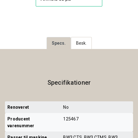
Specs.
Besk.
Specifikationer
Renoveret
No
Producent 
125467
varenummer
Passer til maskine
BW3 CTS, BW3 CTMS, BW3