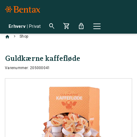
search
shopping_cart
lock
Erhverv
|
Privat
chevron_right
Shop
Guldkærne kaffefløde
Varenummer: 205000041