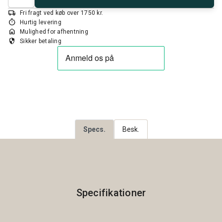
local_shipping
Fri fragt ved køb over 1750 kr.
timer
Hurtig levering
home
Mulighed for afhentning
security
Sikker betaling
Specs.
Besk.
Specifikationer