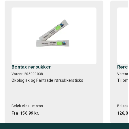
Bentax rørsukker
Rørep
Varenr. 205000038
Varenr
Økologisk og Fairtrade rørsukkersticks
Til om
Beløb ekskl. moms
Beløb 
Fra
156,99 kr.
126,00