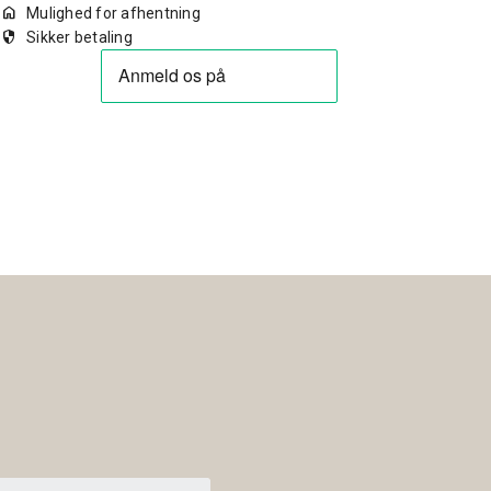
home
Mulighed for afhentning
security
Sikker betaling