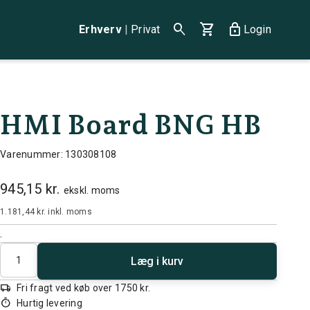
search
shopping_cart
lock
Erhverv
|
Privat
Login
HMI Board BNG HB
Varenummer: 130308108
945,15 kr.
ekskl. moms
1.181,44 kr.
inkl. moms
.
Antal
Læg i kurv
local_shipping
Fri fragt ved køb over 1750 kr.
timer
Hurtig levering