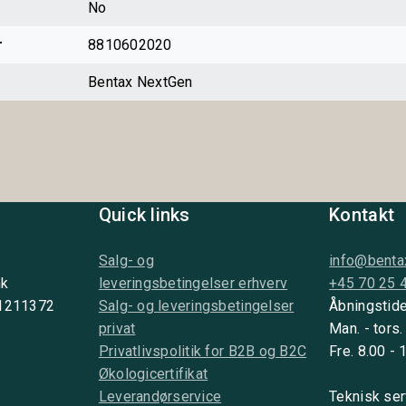
No
r
8810602020
Bentax NextGen
Quick links
Kontakt
Salg- og
info@benta
nk
leveringsbetingelser erhverv
+45 70 25 
 1211372
Salg- og leveringsbetingelser
Åbningstide
privat
Man. - tors.
Privatlivspolitik for B2B og B2C
Fre. 8.00 - 
Økologicertifikat
Leverandørservice
Teknisk ser