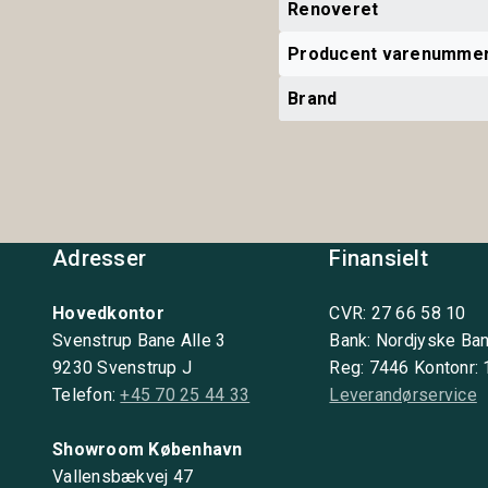
Renoveret
Producent varenumme
Brand
Adresser
Finansielt
Hovedkontor
CVR: 27 66 58 10
Svenstrup Bane Alle 3
Bank: Nordjyske Ba
9230 Svenstrup J
Reg: 7446 Kontonr:
Telefon:
+45 70 25 44 33
Leverandørservice
Showroom København
Vallensbækvej 47