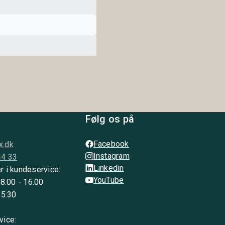
Følg os på
Facebook
x.dk
Instagram
44 33
Linkedin
r i kundeservice:
YouTube
 8.00 - 16.00
15:30
vice: