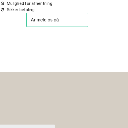
home
Mulighed for afhentning
security
Sikker betaling