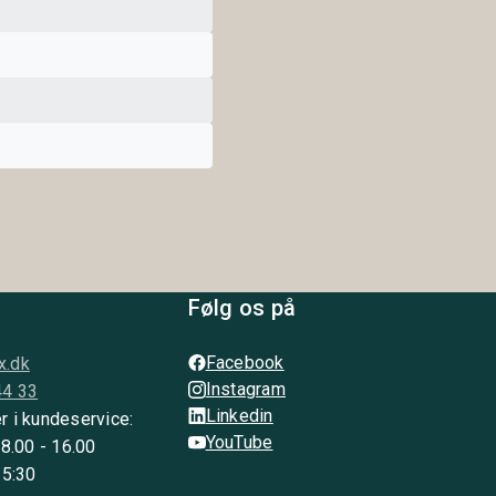
Følg os på
Facebook
x.dk
Instagram
44 33
Linkedin
r i kundeservice:
YouTube
 8.00 - 16.00
15:30