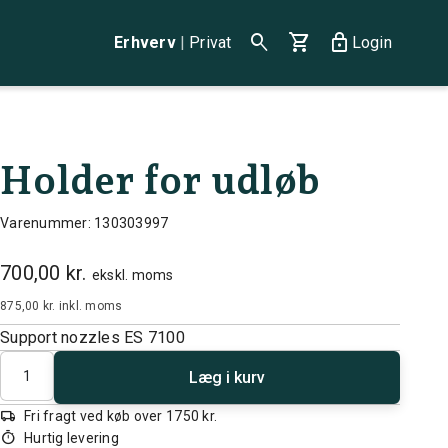
search
shopping_cart
lock
Erhverv
|
Privat
Login
Holder for udløb
Varenummer: 130303997
700,00 kr.
ekskl. moms
875,00 kr.
inkl. moms
Support nozzles ES 7100
Antal
Læg i kurv
local_shipping
Fri fragt ved køb over 1750 kr.
timer
Hurtig levering