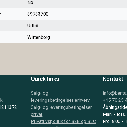
No
r
39733700
Udløb
Wittenborg
Quick links
Kontakt
Salg- og
info@benta
nk
leveringsbetingelser erhverv
+45 70 25 
 1211372
Salg- og leveringsbetingelser
Åbningstide
privat
Man. - tors.
Privatlivspolitik for B2B og B2C
Fre. 8.00 - 