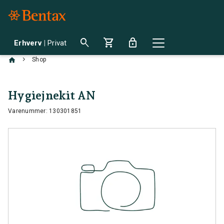
search
shopping_cart
lock
Erhverv
|
Privat
chevron_right
Shop
Hygiejnekit AN
Varenummer: 130301851