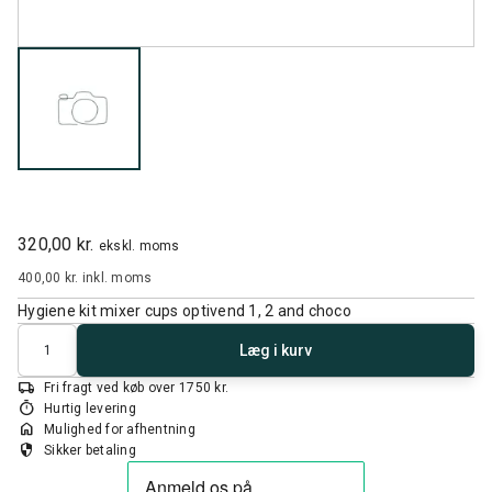
320,00 kr.
ekskl. moms
400,00 kr.
inkl. moms
Hygiene kit mixer cups optivend 1, 2 and choco
Antal
Læg i kurv
local_shipping
Fri fragt ved køb over 1750 kr.
timer
Hurtig levering
home
Mulighed for afhentning
security
Sikker betaling