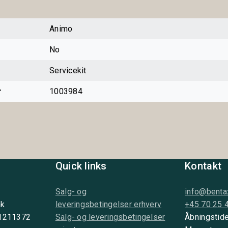
Animo
No
Servicekit
r
1003984
Quick links
Kontakt
Salg- og
info@benta
nk
leveringsbetingelser erhverv
+45 70 25 
 1211372
Salg- og leveringsbetingelser
Åbningstide