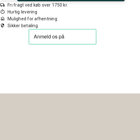
local_shipping
Fri fragt ved køb over 1750 kr.
timer
Hurtig levering
home
Mulighed for afhentning
security
Sikker betaling