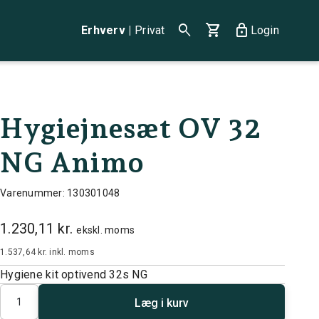
search
shopping_cart
lock
Erhverv
|
Privat
Login
Hygiejnesæt OV 32
NG Animo
Varenummer: 130301048
1.230,11 kr.
ekskl. moms
1.537,64 kr.
inkl. moms
Hygiene kit optivend 32s NG
Antal
Læg i kurv