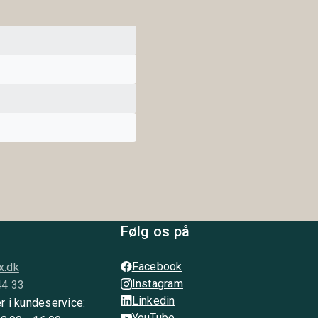
Følg os på
Facebook
x.dk
Instagram
44 33
Linkedin
r i kundeservice:
YouTube