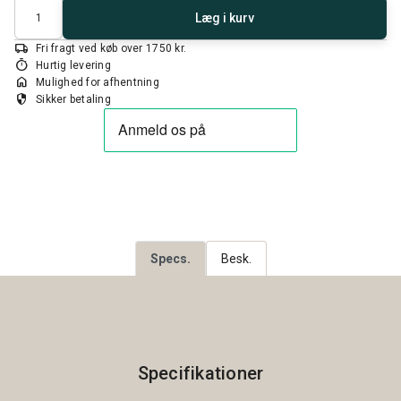
Antal
Læg i kurv
local_shipping
Fri fragt ved køb over 1750 kr.
timer
Hurtig levering
home
Mulighed for afhentning
security
Sikker betaling
Specs.
Besk.
Specifikationer