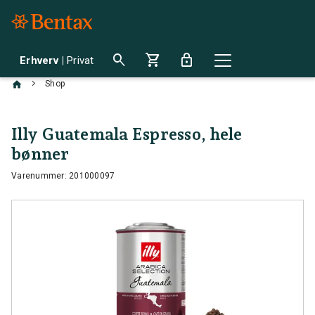
search
shopping_cart
lock
Erhverv
|
Privat
chevron_right
Shop
Illy Guatemala Espresso, hele
bønner
Varenummer: 201000097