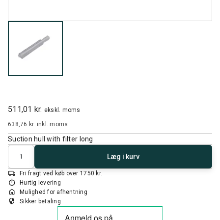
511,01 kr.
ekskl. moms
638,76 kr.
inkl. moms
Suction hull with filter long
Antal
Læg i kurv
local_shipping
Fri fragt ved køb over 1750 kr.
timer
Hurtig levering
home
Mulighed for afhentning
security
Sikker betaling