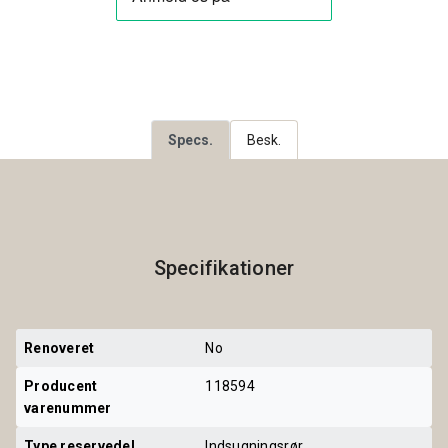
Specs.
Besk.
Specifikationer
Renoveret
No
Producent 
118594
varenummer
Type reservedel
Indsugningsrør