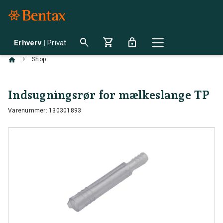
search
shopping_cart
lock
Erhverv
|
Privat
chevron_right
Shop
Indsugningsrør for mælkeslange TP
Varenummer: 130301893