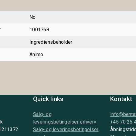
No
r
1001768
Ingrediensbeholder
Animo
Quick links
Kontakt
Salg- og
info@benta
nk
leveringsbetingelser erhverv
+45 70 25 
 1211372
Salg- og leveringsbetingelser
Åbningstide