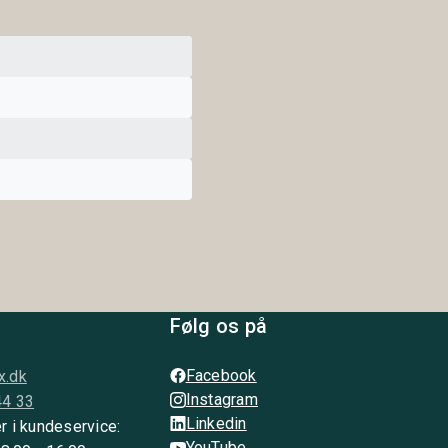
Følg os på
Facebook
x.dk
Instagram
44 33
Linkedin
r i kundeservice:
YouTube