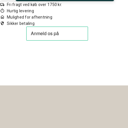
local_shipping
Fri fragt ved køb over 1750 kr.
timer
Hurtig levering
home
Mulighed for afhentning
security
Sikker betaling