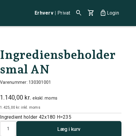
search
shopping_cart
lock
Erhverv
|
Privat
Login
Ingrediensbeholder
smal AN
Varenummer: 130301001
1.140,00 kr.
ekskl. moms
1.425,00 kr.
inkl. moms
Ingredient holder 42x180 H=235
Antal
Læg i kurv