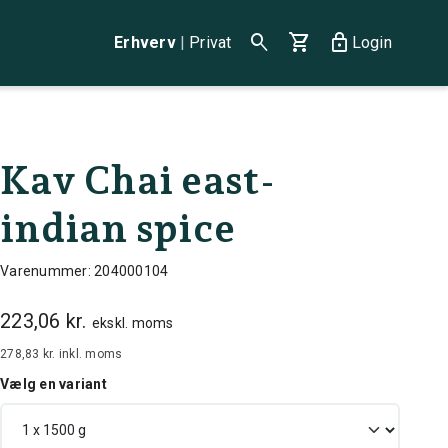
search
shopping_cart
lock
Erhverv
|
Privat
Login
Kav Chai east-
indian spice
Varenummer: 204000104
223,06 kr.
ekskl. moms
278,83 kr.
inkl. moms
Vælg en variant