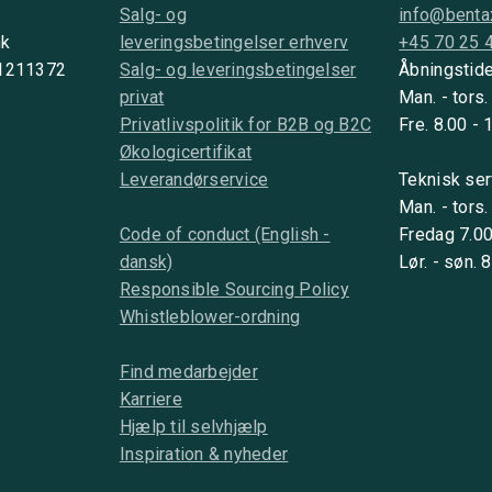
Salg- og
info@benta
nk
leveringsbetingelser erhverv
+45 70 25 
 1211372
Salg- og leveringsbetingelser
Åbningstide
privat
Man. - tors.
Privatlivspolitik for B2B og B2C
Fre. 8.00 - 
Økologicertifikat
Leverandørservice
Teknisk ser
Man. - tors.
Code of conduct (English -
Fredag 7.00
dansk)
Lør. - søn. 
Responsible Sourcing Policy
Whistleblower-ordning
Find medarbejder
Karriere
Hjælp til selvhjælp
Inspiration & nyheder