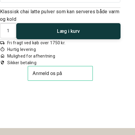
Klassisk chai latte pulver som kan serveres både varm
og kold
Antal
Læg i kurv
local_shipping
Fri fragt ved køb over 1750 kr.
timer
Hurtig levering
home
Mulighed for afhentning
security
Sikker betaling