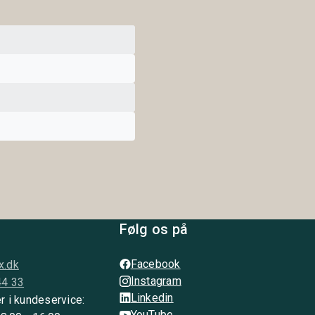
Følg os på
Facebook
x.dk
Instagram
44 33
Linkedin
r i kundeservice:
YouTube