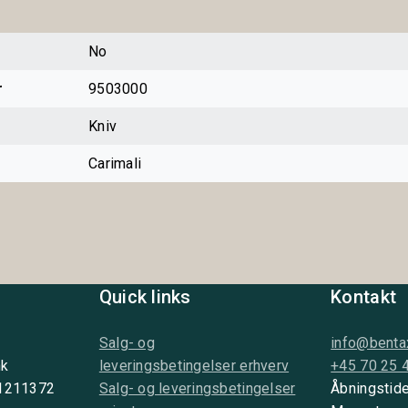
No
r
9503000
Kniv
Carimali
Quick links
Kontakt
Salg- og
info@benta
nk
leveringsbetingelser erhverv
+45 70 25 
 1211372
Salg- og leveringsbetingelser
Åbningstide