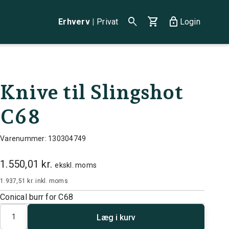
search
shopping_cart
lock
Erhverv
|
Privat
Login
Knive til Slingshot
C68
Varenummer: 130304749
1.550,01 kr.
ekskl. moms
1.937,51 kr.
inkl. moms
Conical burr for C68
Antal
Læg i kurv