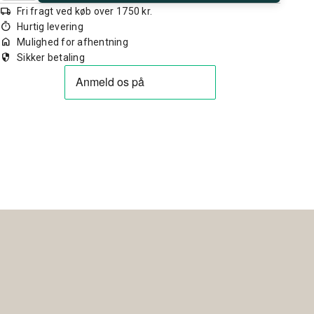
local_shipping
Fri fragt ved køb over 1750 kr.
timer
Hurtig levering
home
Mulighed for afhentning
security
Sikker betaling