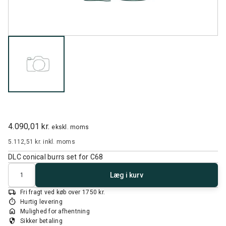
4.090,01 kr.
ekskl. moms
5.112,51 kr.
inkl. moms
DLC conical burrs set for C68
Antal
Læg i kurv
local_shipping
Fri fragt ved køb over 1750 kr.
timer
Hurtig levering
home
Mulighed for afhentning
security
Sikker betaling