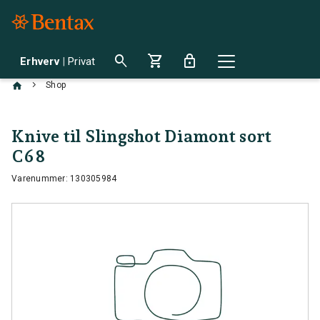
search
shopping_cart
lock
Erhverv
|
Privat
chevron_right
Shop
Knive til Slingshot Diamont sort
C68
Varenummer: 130305984