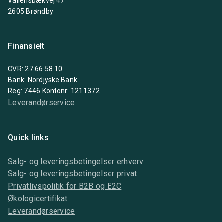
Vallensbækvej 47
2605 Brøndby
Finansielt
CVR: 27 66 58 10
Bank: Nordjyske Bank
Reg: 7446 Kontonr: 1211372
Leverandørservice
Quick links
Salg- og leveringsbetingelser erhverv
Salg- og leveringsbetingelser privat
Privatlivspolitik for B2B og B2C
Økologicertifikat
Leverandørservice