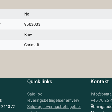
No
r
9503003
Kniv
Carimali
Quick links
Kontakt
Salg- og
info@benta
nk
leveringsbetingelser erhverv
+45 70 25 
 1211372
Salg- og leveringsbetingelser
Åbningstide