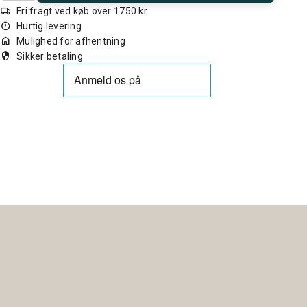
local_shipping
Fri fragt ved køb over 1750 kr.
timer
Hurtig levering
home
Mulighed for afhentning
security
Sikker betaling