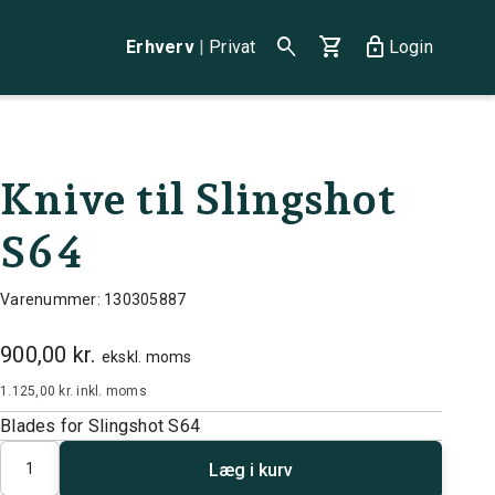
search
shopping_cart
lock
Erhverv
|
Privat
Login
Knive til Slingshot
S64
Varenummer: 130305887
900,00 kr.
ekskl. moms
1.125,00 kr.
inkl. moms
Blades for Slingshot S64
Antal
Læg i kurv