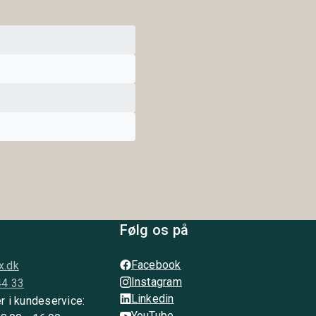
Følg os på
Facebook
x.dk
Instagram
44 33
Linkedin
r i kundeservice:
YouTube