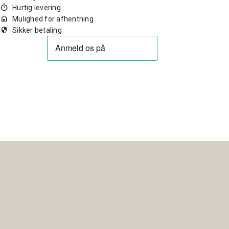
timer
Hurtig levering
home
Mulighed for afhentning
security
Sikker betaling