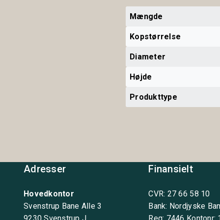
Mængde
Kopstørrelse
Diameter
Højde
Produkttype
Adresser
Finansielt
Hovedkontor
CVR: 27 66 58 10
Svenstrup Bane Alle 3
Bank: Nordjyske Ba
9230 Svenstrup J
Reg: 7446 Kontonr: