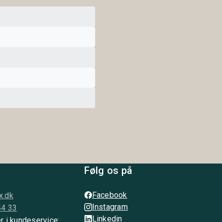
Følg os på
Facebook
x.dk
Instagram
44 33
Linkedin
r i kundeservice: