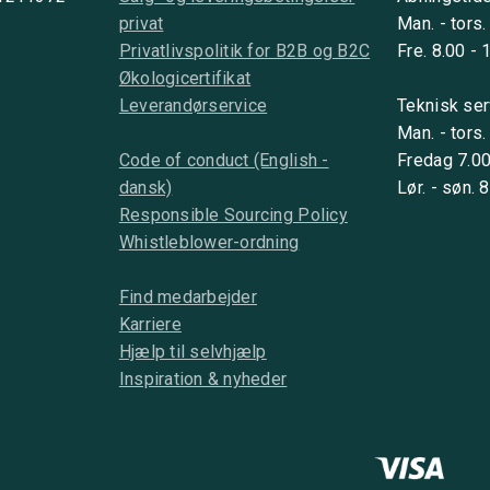
privat
Man. - tors.
Privatlivspolitik for B2B og B2C
Fre. 8.00 - 
Økologicertifikat
Leverandørservice
Teknisk ser
Man. - tors.
Code of conduct (English -
Fredag 7.00
dansk)
Lør. - søn. 
Responsible Sourcing Policy
Whistleblower-ordning
Find medarbejder
Karriere
Hjælp til selvhjælp
Inspiration & nyheder