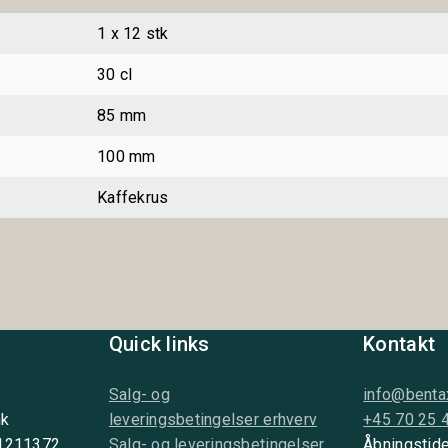
1 x 12 stk
30 cl
85 mm
100 mm
Kaffekrus
Quick links
Kontakt
Salg- og
info@benta
nk
leveringsbetingelser erhverv
+45 70 25 
 1211372
Salg- og leveringsbetingelser
Åbningstide