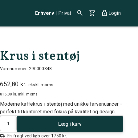
search
shopping_cart
lock
Erhverv
|
Privat
Login
Krus i stentøj
Varenummer: 290000348
652,80 kr.
ekskl. moms
816,00 kr.
inkl. moms
Moderne kaffekrus i stentøj med unikke farvenuancer -
perfekt til kontoret med fokus på kvalitet og design.
Antal
Læg i kurv
local_shipping
Fri fragt ved køb over 1750 kr.