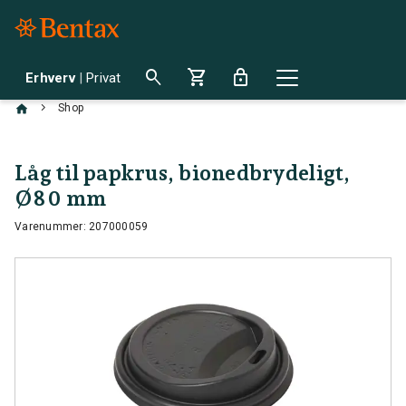
search
shopping_cart
lock
Erhverv
|
Privat
chevron_right
Shop
Låg til papkrus, bionedbrydeligt,
Ø80 mm
Varenummer: 207000059