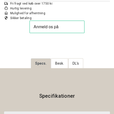
local_shipping
Fri fragt ved køb over 1750 kr.
timer
Hurtig levering
home
Mulighed for afhentning
security
Sikker betaling
Specs.
Besk.
DL's
Specifikationer