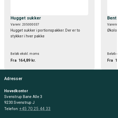
Hugget sukker
Bent
Varenr. 205000037
Varenr
Hugget sukker i portionspakker. Der er to
Økolog
stykker i hver pakke
Beløb ekskl. moms
Beløb 
Fra
164,89 kr.
Fra
1
Adresser
Hovedkontor
Svenstrup Bane Alle 3
9230 Svenstrup J
+45 70 25 44 33
Telefon: