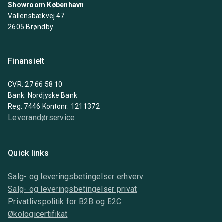
Showroom København
Vallensbækvej 47
2605 Brøndby
Finansielt
CVR: 27 66 58 10
Bank: Nordjyske Bank
Reg: 7446 Kontonr: 1211372
Leverandørservice
Quick links
Salg- og leveringsbetingelser erhverv
Salg- og leveringsbetingelser privat
Privatlivspolitik for B2B og B2C
Økologicertifikat