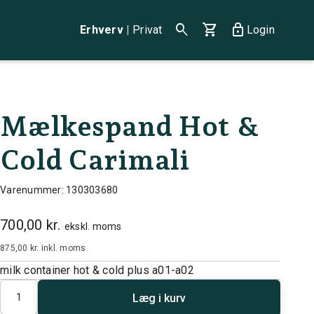
search
shopping_cart
lock
Erhverv
|
Privat
Login
Mælkespand Hot &
Cold Carimali
Varenummer: 130303680
700,00 kr.
ekskl. moms
875,00 kr.
inkl. moms
milk container hot & cold plus a01-a02
Antal
Læg i kurv