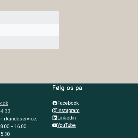
Følg os på
Facebook
x.dk
Instagram
44 33
Linkedin
r i kundeservice:
YouTube
 8.00 - 16.00
15:30