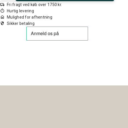
local_shipping
Fri fragt ved køb over 1750 kr.
timer
Hurtig levering
home
Mulighed for afhentning
security
Sikker betaling