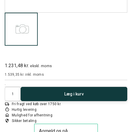
1.231,48 kr.
ekskl. moms
1.539,35 kr.
inkl. moms
.
Antal
Læg i kurv
local_shipping
Fri fragt ved køb over 1750 kr.
timer
Hurtig levering
home
Mulighed for afhentning
security
Sikker betaling