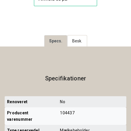
Specs.
Besk.
Specifikationer
Renoveret
No
Producent 
104437
varenummer
Type reservedel
Mælkebeholder