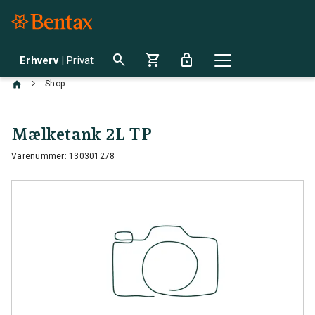
search
shopping_cart
lock
Erhverv
|
Privat
chevron_right
Shop
Mælketank 2L TP
Varenummer: 130301278