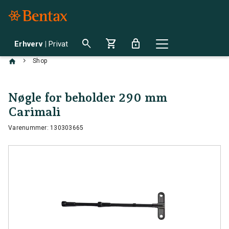
search
shopping_cart
lock
Erhverv
|
Privat
chevron_right
Shop
Nøgle for beholder 290 mm
Carimali
Varenummer: 130303665