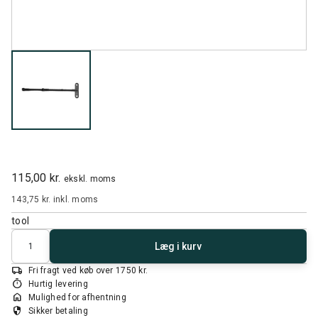
115,00 kr.
ekskl. moms
143,75 kr.
inkl. moms
tool
Antal
Læg i kurv
local_shipping
Fri fragt ved køb over 1750 kr.
timer
Hurtig levering
home
Mulighed for afhentning
security
Sikker betaling