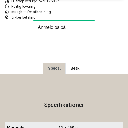
local_shipping
Fri fragt ved køb over 1750 kr.
timer
Hurtig levering
home
Mulighed for afhentning
security
Sikker betaling
Specs.
Besk.
Specifikationer
Mængde
12 x 250 g