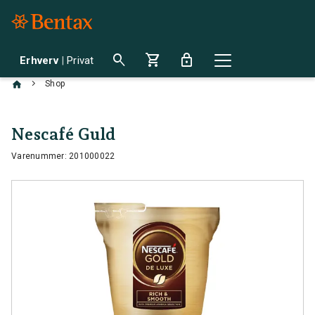
search
shopping_cart
lock
Erhverv
|
Privat
chevron_right
Shop
Nescafé Guld
Varenummer: 201000022