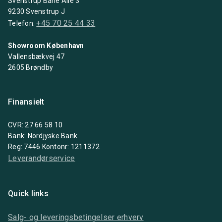
Svenstrup Bane Alle 3
9230 Svenstrup J
+45 70 25 44 33
Telefon:
Showroom København
Vallensbækvej 47
2605 Brøndby
Finansielt
CVR: 27 66 58 10
Bank: Nordjyske Bank
Reg: 7446 Kontonr: 1211372
Leverandørservice
Quick links
Salg- og leveringsbetingelser erhverv