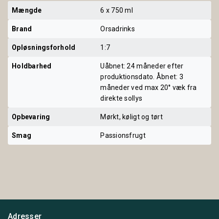
Mængde
6 x 750 ml
Brand
Orsadrinks
Opløsningsforhold
1:7
Holdbarhed
Uåbnet: 24 måneder efter
produktionsdato. Åbnet: 3
måneder ved max 20° væk fra
direkte sollys
Opbevaring
Mørkt, køligt og tørt
Smag
Passionsfrugt
Adresser