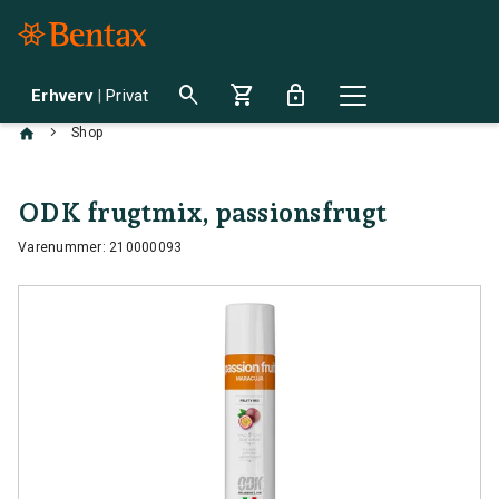
search
shopping_cart
lock
Erhverv
|
Privat
chevron_right
Shop
ODK frugtmix, passionsfrugt
Varenummer: 210000093