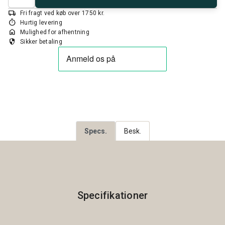
local_shipping
Fri fragt ved køb over 1750 kr.
timer
Hurtig levering
home
Mulighed for afhentning
security
Sikker betaling
Specs.
Besk.
Specifikationer