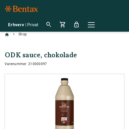
search
shopping_cart
lock
Erhverv
|
Privat
chevron_right
Shop
ODK sauce, chokolade
Varenummer: 210000097