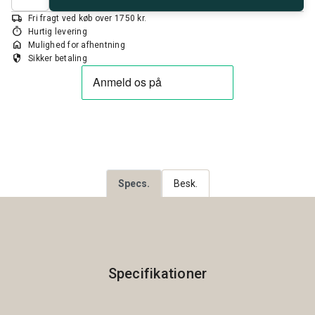
local_shipping
Fri fragt ved køb over 1750 kr.
timer
Hurtig levering
home
Mulighed for afhentning
security
Sikker betaling
Specs.
Besk.
Specifikationer