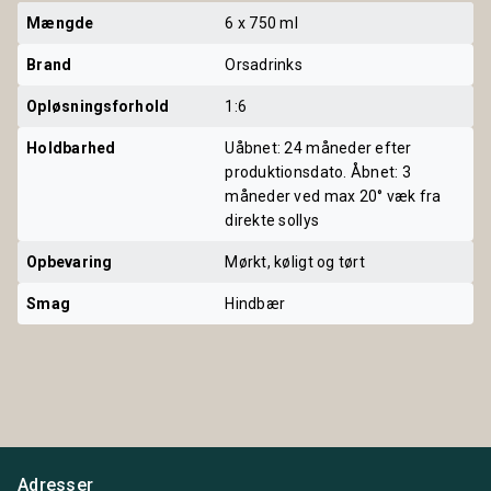
Mængde
6 x 750 ml
Brand
Orsadrinks
Opløsningsforhold
1:6
Holdbarhed
Uåbnet: 24 måneder efter
produktionsdato. Åbnet: 3
måneder ved max 20° væk fra
direkte sollys
Opbevaring
Mørkt, køligt og tørt
Smag
Hindbær
Adresser