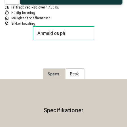
local_shipping
Fri fragt ved køb over 1750 kr.
timer
Hurtig levering
home
Mulighed for afhentning
security
Sikker betaling
Specs.
Besk.
Specifikationer