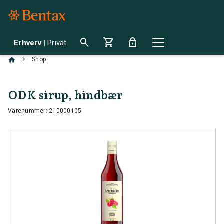
search
shopping_cart
lock
Erhverv
|
Privat
chevron_right
Shop
ODK sirup, hindbær
Varenummer: 210000105