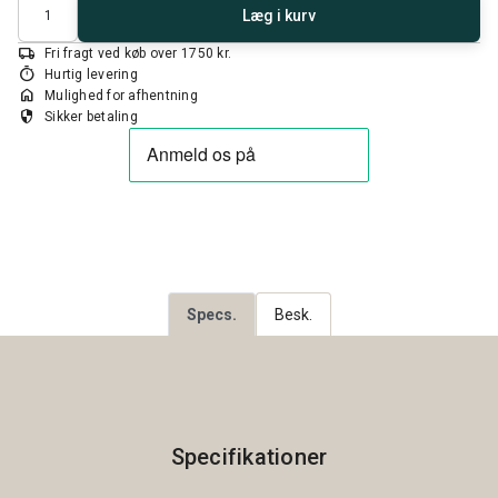
Antal
Læg i kurv
local_shipping
Fri fragt ved køb over 1750 kr.
timer
Hurtig levering
home
Mulighed for afhentning
security
Sikker betaling
Specs.
Besk.
Specifikationer