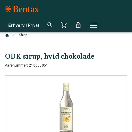
search
shopping_cart
lock
Erhverv
|
Privat
chevron_right
Shop
ODK sirup, hvid chokolade
Varenummer: 210000051