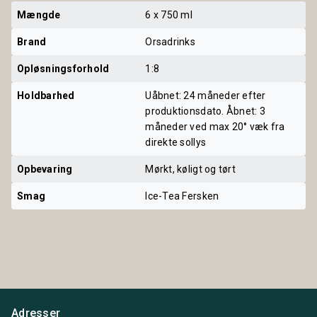
Mængde
6 x 750 ml
Brand
Orsadrinks
Opløsningsforhold
1:8
Holdbarhed
Uåbnet: 24 måneder efter
produktionsdato. Åbnet: 3
måneder ved max 20° væk fra
direkte sollys
Opbevaring
Mørkt, køligt og tørt
Smag
Ice-Tea Fersken
Adresser