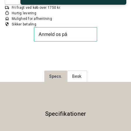
local_shipping
Fri fragt ved køb over 1750 kr.
timer
Hurtig levering
home
Mulighed for afhentning
security
Sikker betaling
Specs.
Besk.
Specifikationer