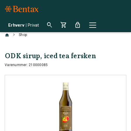
search
shopping_cart
lock
Erhverv
|
Privat
chevron_right
Shop
ODK sirup, iced tea fersken
Varenummer: 210000085